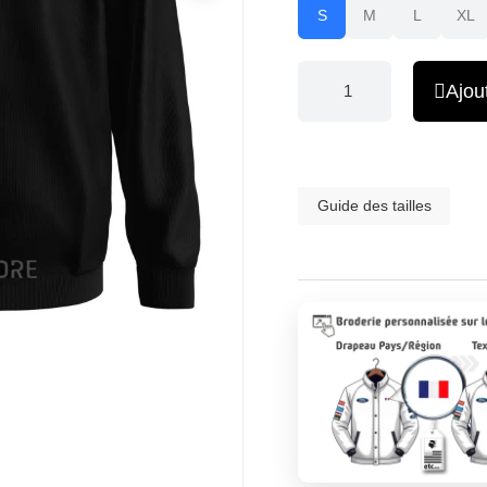
S
M
L
XL
Ajou
Guide des tailles