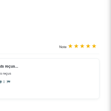
Note
s reçus...
s reçus
0