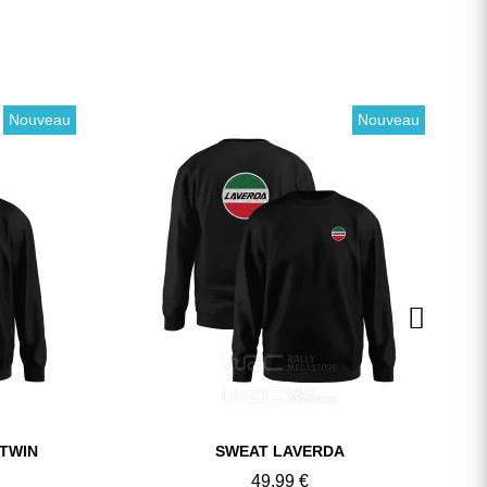
Nouveau
Nouveau
Aperçu rapide
 TWIN
SWEAT LAVERDA
49,99 €