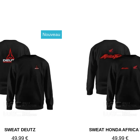
Nouveau
Aperçu rapide
Aperçu rapide
SWEAT DEUTZ
SWEAT HONDA AFRICA
49,99 €
49,99 €